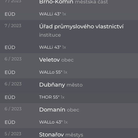
7 / 2023
Brno-Komín
městská část
EÚD
WALLi 43"
1x
7 / 2023
Úřad průmyslového vlastnictví
instituce
EÚD
WALLi 43"
1x
6 / 2023
Veletov
obec
EÚD
WALLo 55"
1x
6 / 2023
Dubňany
město
EÚD
THOR 55"
1x
6 / 2023
Domanín
obec
EÚD
WALLo 43"
1x
5 / 2023
Stonařov
městys