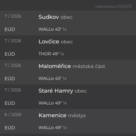
zobrazeno 272/272
7 / 2026
Sudkov
obec
EÚD
WALLo 43"
1x
7 / 2026
Lovčice
obec
EÚD
THOR 49"
1x
7 / 2026
Maloměřice
městská část
EÚD
WALLo 43"
1x
7 / 2026
Staré Hamry
obec
EÚD
WALLo 49"
1x
6 / 2026
Kamenice
městys
EÚD
WALLo 49"
1x