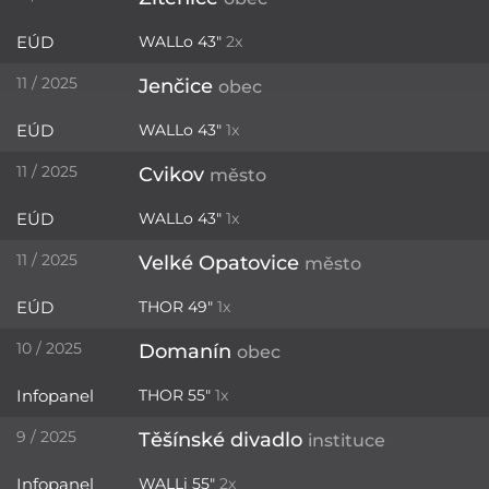
EÚD
WALLo 43"
2x
11 / 2025
Jenčice
obec
EÚD
WALLo 43"
1x
11 / 2025
Cvikov
město
EÚD
WALLo 43"
1x
11 / 2025
Velké Opatovice
město
EÚD
THOR 49"
1x
10 / 2025
Domanín
obec
Infopanel
THOR 55"
1x
9 / 2025
Těšínské divadlo
instituce
Infopanel
WALLi 55"
2x