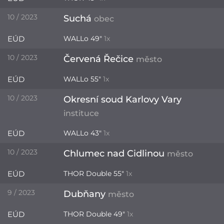
10 / 2023
Suchá
obec
EÚD
WALLo 49"
1x
10 / 2023
Červená Řečice
město
EÚD
WALLo 55"
1x
10 / 2023
Okresní soud Karlovy Vary
instituce
EÚD
WALLo 43"
1x
10 / 2023
Chlumec nad Cidlinou
město
EÚD
THOR Double 55"
1x
9 / 2023
Dubňany
město
EÚD
THOR Double 49"
1x