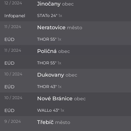
12 / 2024
Jinočany
obec
Infopanel
STATo 24"
1x
11 / 2024
Neratovice
město
EÚD
THOR 55"
1x
11 / 2024
Poličná
obec
EÚD
THOR 55"
1x
10 / 2024
Dukovany
obec
EÚD
THOR 43"
1x
10 / 2024
Nové Bránice
obec
EÚD
WALLo 43"
1x
9 / 2024
Třebíč
město