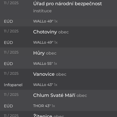
11 / 2025
Úřad pro národní bezpečnost
instituce
EÚD
WALLo 49"
1x
11 / 2025
Chotoviny
obec
EÚD
WALLo 49"
1x
11 / 2025
Hůry
obec
EÚD
WALLo 55"
1x
11 / 2025
Vanovice
obec
Infopanel
WALLo 43"
1x
11 / 2025
Chlum Svaté Máří
obec
EÚD
THOR 43"
1x
11 / 2025
Žitenice
obec