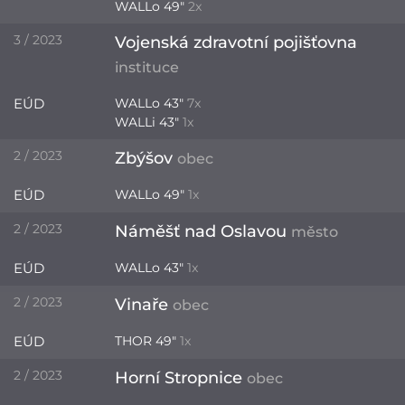
WALLo 49"
2x
3 / 2023
Vojenská zdravotní pojišťovna
instituce
EÚD
WALLo 43"
7x
WALLi 43"
1x
2 / 2023
Zbýšov
obec
EÚD
WALLo 49"
1x
2 / 2023
Náměšť nad Oslavou
město
EÚD
WALLo 43"
1x
2 / 2023
Vinaře
obec
EÚD
THOR 49"
1x
2 / 2023
Horní Stropnice
obec